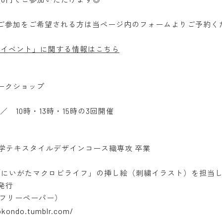
ご参加をご希望される方は当ページ内のフォームよりご予約く
IEイベント」に関する情報はこちら
ークショップ
 ／ 10時・13時・15時の3回開催
do
大学テキスタイルデザインコース織専攻 卒業
「にいがたマクロビライフ」の挿し絵（刺繍イラスト）を担当
発行
フリーペーパー）
okondo.tumblr.com/