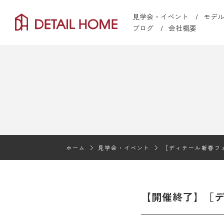
見学会・イベント
モデ
ブログ
会社概要
ホーム
見学会・イベント
［ディテール新春フ
【開催終了】［デ