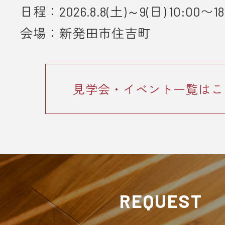
日程：2026.8.8(土)～9(日) 10:00〜18
■ 個人情報の取り扱いについて
会場：新発田市住吉町
・ご入力いただきました情報は「
プ
ーポリシー
」に従って取り扱われま
見学会・イベント一覧はこ
REQUEST