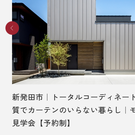
・初めて弊社の見学会にご来場いた
み対象とさせていだきます。
・これから住宅の建築やリフォーム
事をご検討されているお客様のみ対
ていただきます。
・プレゼントは、1名様（1家族様）1
させていただきます。
・過去に資料請求などでプレゼント
ただいた方は対象外とさせていただ
・未成年者様のみのご来場は対象外
新発田市｜トータルコーディネー
いただきます。
質でカーテンのいらない暮らし｜
・弊社のアンケートにご協力してい
見学会【予約制】
とが条件となります。