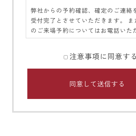
弊社からの予約確認、確定のご連絡
受付完了とさせていただきます。 ま
のご来場予約についてはお電話いた
ようご協力をお願いいたします。
注意事項に同意す
■ 携帯メールアドレスのドメイン指
関するお願い
携帯メールのドメイン指定受信や、
をしている場合、当サイトからの予
知などを受信できない場合がありま
ディテールホームからのメールは【@det
home.com】もしくは【@sadh.jp
で配信しております。該当のドメイ