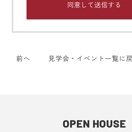
携帯メールのドメイン指定受信や、
をしている場合、当サイトからの予
知などを受信できない場合がありま
ディテールホームからのメールは【@det
home.com】もしくは【@sadh.jp
で配信しております。該当のドメイ
前へ
見学会・イベント一覧に
メールを受信いただけるよう設定願
＊各キャリア、ご利用機種ごとの詳
方法等は各キャリアへお問い合わせ
い。
■ 来場予約からプレゼントまでの流
1. 当フォームからご予約いただきま
OPEN HOUSE
2. 当日ご来場いただきます。