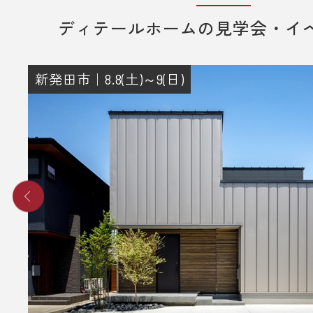
3. 弊社のアンケートにご記入いただ
ディテールホームの見学会・イ
その際に住所のご記入をお願いいた
4. 後日、弊社からプレゼントを郵送
りさせていただきます。
新発田市｜8.8(土)～9(日)
■ その他、プレゼントに関する注意
・初めて弊社の見学会にご来場いた
み対象とさせていだきます。
・これから住宅の建築やリフォーム
事をご検討されているお客様のみ対
ていただきます。
・プレゼントは、1名様（1家族様）1
させていただきます。
・過去に資料請求などでプレゼント