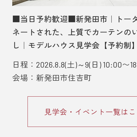
ただいた方は対象外とさせていただ
・未成年者様のみのご来場は対象外
■当日予約歓迎■新発田市｜トー
いただきます。
ネートされた、上質でカーテンの
・弊社のアンケートにご協力してい
し｜モデルハウス見学会【予約制
とが条件となります。
日程：2026.8.8(土)～9(日) 10:00〜18
■ 個人情報の取り扱いについて
会場：新発田市住吉町
・ご入力いただきました情報は「
プ
ーポリシー
」に従って取り扱われま
見学会・イベント一覧はこ