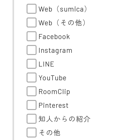
Web（sumica）
Web（その他）
Facebook
Instagram
LINE
YouTube
RoomClip
Pinterest
知人からの紹介
その他