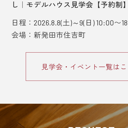
し｜モデルハウス見学会【予約制
とが条件となります。
日程：2026.8.8(土)～9(日) 10:00〜18
■ 個人情報の取り扱いについて
会場：新発田市住吉町
・ご入力いただきました情報は「
プ
ーポリシー
」に従って取り扱われま
見学会・イベント一覧はこ