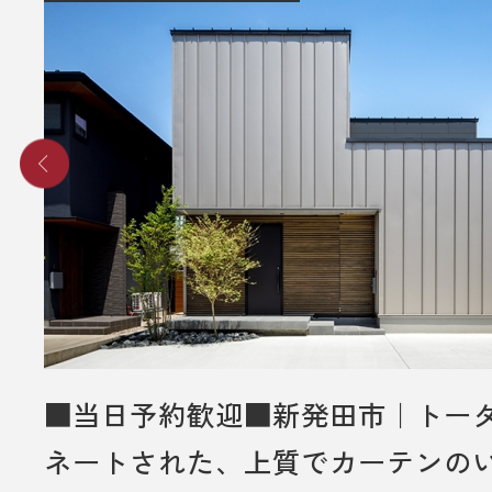
■ その他、プレゼントに関する注意
・初めて弊社の見学会にご来場いた
み対象とさせていだきます。
・これから住宅の建築やリフォーム
事をご検討されているお客様のみ対
ていただきます。
・プレゼントは、1名様（1家族様）1
させていただきます。
・過去に資料請求などでプレゼント
ただいた方は対象外とさせていただ
・未成年者様のみのご来場は対象外
■当日予約歓迎■新発田市｜トー
いただきます。
ネートされた、上質でカーテンの
・弊社のアンケートにご協力してい