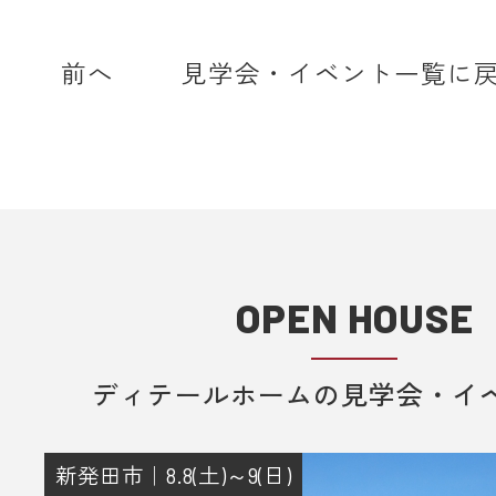
home.com】もしくは【@sadh.jp
で配信しております。該当のドメイ
前へ
見学会・イベント一覧に
メールを受信いただけるよう設定願
＊各キャリア、ご利用機種ごとの詳
方法等は各キャリアへお問い合わせ
い。
■ 来場予約からプレゼントまでの流
1. 当フォームからご予約いただきま
OPEN HOUSE
2. 当日ご来場いただきます。
3. 弊社のアンケートにご記入いただ
ディテールホームの見学会・イ
その際に住所のご記入をお願いいた
4. 後日、弊社からプレゼントを郵送
りさせていただきます。
新発田市｜8.8(土)～9(日)