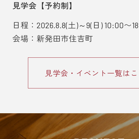
見学会【予約制】
とが条件となります。
日程：2026.8.8(土)～9(日) 10:00〜18
■ 個人情報の取り扱いについて
会場：新発田市住吉町
・ご入力いただきました情報は「
プ
ーポリシー
」に従って取り扱われま
見学会・イベント一覧はこ