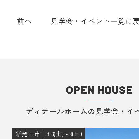
home.com】もしくは【@sadh.jp
で配信しております。該当のドメイ
前へ
見学会・イベント一覧に
メールを受信いただけるよう設定願
＊各キャリア、ご利用機種ごとの詳
方法等は各キャリアへお問い合わせ
い。
■ 来場予約からプレゼントまでの流
1. 当フォームからご予約いただきま
OPEN HOUSE
2. 当日ご来場いただきます。
3. 弊社のアンケートにご記入いただ
ディテールホームの見学会・イ
その際に住所のご記入をお願いいた
4. 後日、弊社からプレゼントを郵送
りさせていただきます。
新発田市｜8.8(土)～9(日)