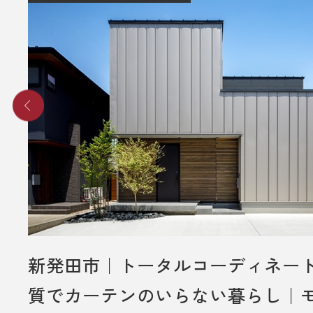
■ その他、プレゼントに関する注意
・初めて弊社の見学会にご来場いた
み対象とさせていだきます。
・これから住宅の建築やリフォーム
事をご検討されているお客様のみ対
ていただきます。
・プレゼントは、1名様（1家族様）1
させていただきます。
・過去に資料請求などでプレゼント
ただいた方は対象外とさせていただ
・未成年者様のみのご来場は対象外
新発田市｜トータルコーディネー
いただきます。
質でカーテンのいらない暮らし｜
・弊社のアンケートにご協力してい