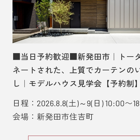
ていただきます。
・プレゼントは、1名様（1家族様）1
させていただきます。
・未成年者様のみのご来場は対象外
いただきます。
・弊社のアンケートにご協力してい
■当日予約歓迎■新発田市｜トー
とが条件となります。
ネートされた、上質でカーテンの
し｜モデルハウス見学会【予約制
■ 個人情報の取り扱いについて
・ご入力いただきました情報は「
プ
日程：2026.8.8(土)～9(日) 10:00〜18
ーポリシー
」に従って取り扱われま
会場：新発田市住吉町