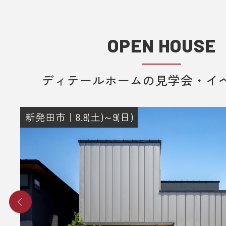
■ 来場予約からプレゼントまでの流
1. 当フォームからご予約いただきま
OPEN HOUSE
2. 当日ご来場いただきます。
3. 弊社のアンケートにご記入いただ
ディテールホームの見学会・イ
その際に住所のご記入をお願いいた
4. 後日、弊社からプレゼントを郵送
りさせていただきます。
新発田市｜8.8(土)～9(日)
■ その他、プレゼントに関する注意
・初めて弊社の見学会にご来場いた
み対象とさせていだきます。
・これから住宅の建築やリフォーム
事をご検討されているお客様のみ対