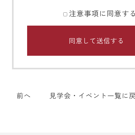
注意事項に同意す
■ 携帯メールアドレスのドメイン指
関するお願い
携帯メールのドメイン指定受信や、
をしている場合、当サイトからの予
知などを受信できない場合がありま
ディテールホームからのメールは【@det
home.com】もしくは【@sadh.jp
で配信しております。該当のドメイ
前へ
見学会・イベント一覧に
メールを受信いただけるよう設定願
＊各キャリア、ご利用機種ごとの詳
方法等は各キャリアへお問い合わせ
い。