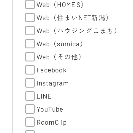
Web（HOME'S）
Web（住まいNET新潟）
Web（ハウジングこまち）
Web（sumica）
Web（その他）
Facebook
Instagram
LINE
YouTube
RoomClip