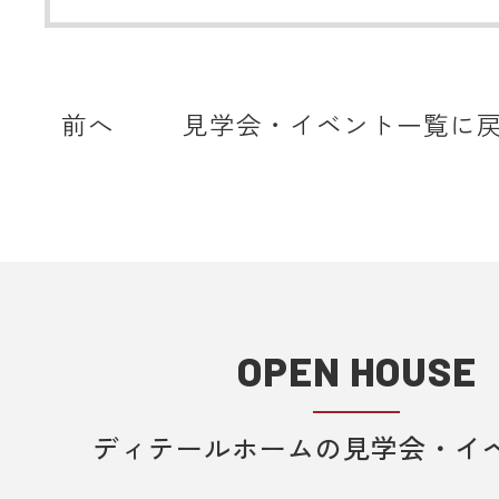
をしている場合、当サイトからの予
知などを受信できない場合がありま
ディテールホームからのメールは【@det
home.com】もしくは【@sadh.jp
前へ
見学会・イベント一覧に
で配信しております。該当のドメイ
メールを受信いただけるよう設定願
＊各キャリア、ご利用機種ごとの詳
方法等は各キャリアへお問い合わせ
い。
OPEN HOUSE
■ 来場予約からプレゼントまでの流
1. 当フォームからご予約いただきま
ディテールホームの見学会・イ
2. 当日ご来場いただきます。
3. 弊社のアンケートにご記入いただ