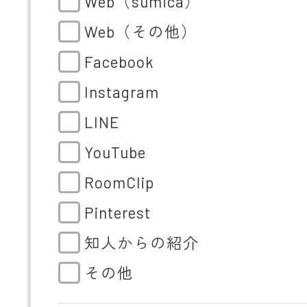
Web（sumica）
Web（その他）
Facebook
Instagram
LINE
YouTube
RoomClip
Pinterest
知人からの紹介
その他