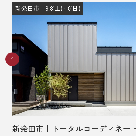
その際に住所のご記入をお願いいた
新発田市｜8.8(土)～9(日)
4. 後日、弊社からプレゼントをメー
送りさせていただきます。
■ その他、プレゼントに関する注意
・初めてディテールホームグループ
いただく方のみ対象とさせていだき
・弊社での住宅建築やリフォームな
をご検討されているお客様のみ対象
いただきます。
・プレゼントは、1名様（1家族様）1
させていただきます。
・未成年者様のみのご来場は対象外
新発田市｜トータルコーディネー
いただきます。