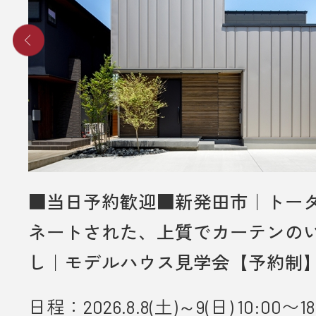
■ その他、プレゼントに関する注意
・初めてディテールホームグループ
いただく方のみ対象とさせていだき
・弊社での住宅建築やリフォームな
をご検討されているお客様のみ対象
いただきます。
・プレゼントは、1名様（1家族様）1
させていただきます。
・未成年者様のみのご来場は対象外
■当日予約歓迎■新発田市｜トー
いただきます。
ネートされた、上質でカーテンの
・弊社のアンケートにご協力してい
し｜モデルハウス見学会【予約制
とが条件となります。
日程：2026.8.8(土)～9(日) 10:00〜18
■ 個人情報の取り扱いについて