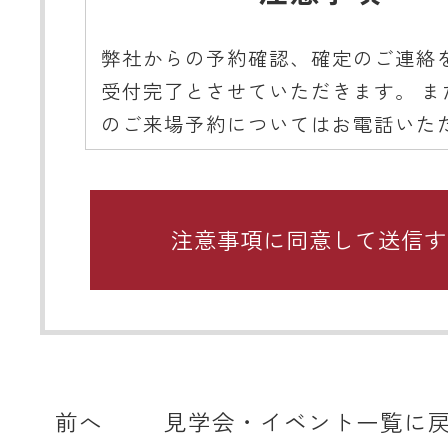
弊社からの予約確認、確定のご連絡
受付完了とさせていただきます。 ま
のご来場予約についてはお電話いた
ようご協力をお願いいたします。
■ 携帯メールアドレスのドメイン指
関するお願い
携帯メールのドメイン指定受信や、
をしている場合、当サイトからの予
知などを受信できない場合がありま
ディテールホームからのメールは【@det
home.com】もしくは【@sadh.jp
前へ
見学会・イベント一覧に