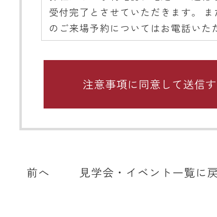
受付完了とさせていただきます。 ま
のご来場予約についてはお電話いた
ようご協力をお願いいたします。
■ 携帯メールアドレスのドメイン指
関するお願い
携帯メールのドメイン指定受信や、
をしている場合、当サイトからの予
知などを受信できない場合がありま
ディテールホームからのメールは【@det
home.com】もしくは【@sadh.jp
前へ
見学会・イベント一覧に
で配信しております。該当のドメイ
メールを受信いただけるよう設定願