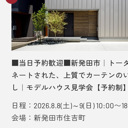
いただく方のみ対象とさせていだき
・弊社での住宅建築やリフォームな
をご検討されているお客様のみ対象
いただきます。
・プレゼントは、1名様（1家族様）1
させていただきます。
・未成年者様のみのご来場は対象外
■当日予約歓迎■新発田市｜トー
いただきます。
ネートされた、上質でカーテンの
・弊社のアンケートにご協力してい
し｜モデルハウス見学会【予約制
とが条件となります。
日程：2026.8.8(土)～9(日) 10:00〜18
■ 個人情報の取り扱いについて
・ご入力いただきました情報は「
プ
会場：新発田市住吉町
ーポリシー
」に従って取り扱われま