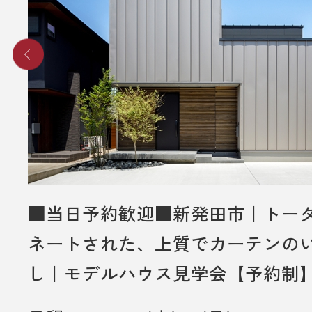
■ その他、プレゼントに関する注意
・初めてディテールホームグループ
いただく方のみ対象とさせていだき
・弊社での住宅建築やリフォームな
をご検討されているお客様のみ対象
いただきます。
・プレゼントは、1名様（1家族様）1
させていただきます。
・未成年者様のみのご来場は対象外
■当日予約歓迎■新発田市｜トー
いただきます。
ネートされた、上質でカーテンの
・弊社のアンケートにご協力してい
し｜モデルハウス見学会【予約制
とが条件となります。