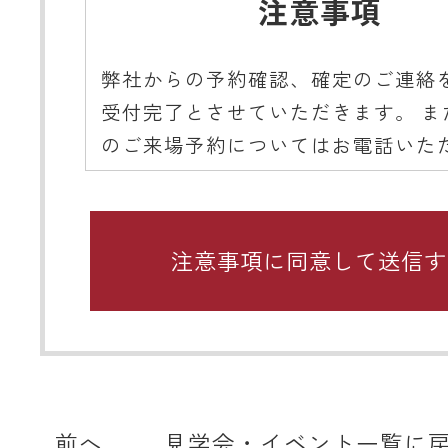
注意事項
弊社からの予約確認、確定のご連絡
受付完了とさせていただきます。 ま
のご来場予約についてはお電話いた
ようご協力をお願いいたします。
■ 携帯メールアドレスのドメイン指
関するお願い
携帯メールのドメイン指定受信や、
をしている場合、当サイトからの予
知などを受信できない場合がありま
ディテールホームからのメールは【@det
home.com】もしくは【@sadh.jp
前へ
見学会・イベント一覧に