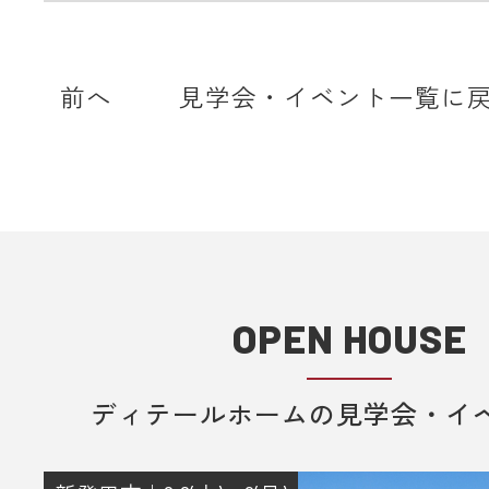
知などを受信できない場合がありま
ディテールホームからのメールは【@det
home.com】もしくは【@sadh.jp
前へ
見学会・イベント一覧に
で配信しております。該当のドメイ
メールを受信いただけるよう設定願
＊各キャリア、ご利用機種ごとの詳
方法等は各キャリアへお問い合わせ
い。
OPEN HOUSE
■ 来場予約からプレゼントまでの流
1. 当フォームからご予約いただきま
ディテールホームの見学会・イ
2. 当日ご来場いただきます。
3. 弊社のアンケートにご記入いただ
その際に住所のご記入をお願いいた