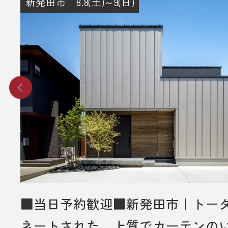
新発田市｜8.8(土)～9(日)
4. 後日、弊社からプレゼントをメー
送りさせていただきます。
■ その他、プレゼントに関する注意
・初めてディテールホームグループ
いただく方のみ対象とさせていだき
・弊社での住宅建築やリフォームな
をご検討されているお客様のみ対象
いただきます。
・プレゼントは、1名様（1家族様）1
させていただきます。
・未成年者様のみのご来場は対象外
■当日予約歓迎■新発田市｜トー
いただきます。
ネートされた、上質でカーテンの