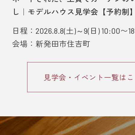
・弊社のアンケートにご協力してい
し｜モデルハウス見学会【予約制
とが条件となります。
日程：2026.8.8(土)～9(日) 10:00〜18
■ 個人情報の取り扱いについて
・ご入力いただきました情報は「
プ
会場：新発田市住吉町
ーポリシー
」に従って取り扱われま
見学会・イベント一覧はこ