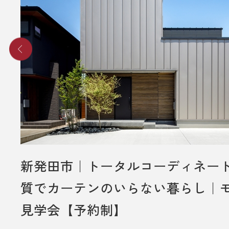
■ その他、プレゼントに関する注意
・初めてディテールホームグループ
いただく方のみ対象とさせていだき
・弊社での住宅建築やリフォームな
をご検討されているお客様のみ対象
いただきます。
・プレゼントは、1名様（1家族様）1
させていただきます。
・未成年者様のみのご来場は対象外
新発田市｜トータルコーディネー
いただきます。
質でカーテンのいらない暮らし｜
・弊社のアンケートにご協力してい
見学会【予約制】
とが条件となります。