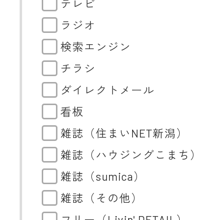
テレビ
ラジオ
検索エンジン
チラシ
ダイレクトメール
看板
雑誌（住まいNET新潟）
雑誌（ハウジングこまち）
雑誌（sumica）
雑誌（その他）
フリー（Livin' DETAIL）