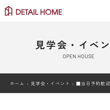
見学会・イベ
OPEN HOUSE
ホーム
見学会・イベント
■当日予約歓迎■新潟市西区｜明るい陽射しが家族を包みこむ「三