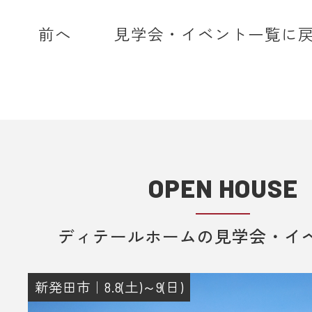
ディテールホームからのメールは【@det
home.com】もしくは【@sadh.jp
前へ
見学会・イベント一覧に
で配信しております。該当のドメイ
メールを受信いただけるよう設定願
＊各キャリア、ご利用機種ごとの詳
方法等は各キャリアへお問い合わせ
い。
OPEN HOUSE
■ 来場予約からプレゼントまでの流
1. 当フォームからご予約いただきま
ディテールホームの見学会・イ
2. 当日ご来場いただきます。
3. 弊社のアンケートにご記入いただ
その際に住所のご記入をお願いいた
新発田市｜8.8(土)～9(日)
4. 後日、弊社からプレゼントをメー