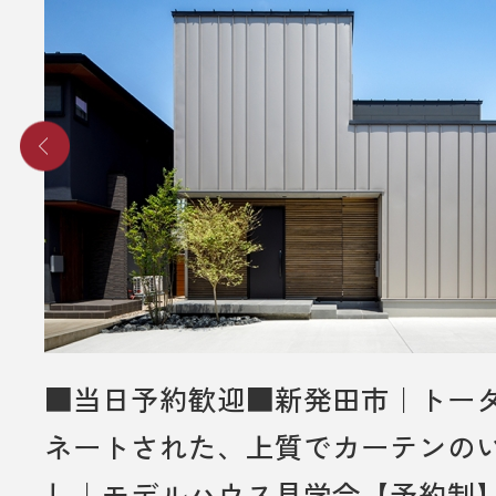
送りさせていただきます。
■ その他、プレゼントに関する注意
・初めてディテールホームグループ
いただく方のみ対象とさせていだき
・弊社での住宅建築やリフォームな
をご検討されているお客様のみ対象
いただきます。
・プレゼントは、1名様（1家族様）1
させていただきます。
・未成年者様のみのご来場は対象外
■当日予約歓迎■新発田市｜トー
いただきます。
ネートされた、上質でカーテンの
・弊社のアンケートにご協力してい
し｜モデルハウス見学会【予約制