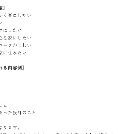
望】
かく楽にしたい
い
グにしたい
心な家にしたい
ロークがほしい
家に住みたい
れる内容例】
こと
あった設計のこと
なります。