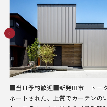
送りさせていただきます。
■ その他、プレゼントに関する注意
・初めてディテールホームグループ
いただく方のみ対象とさせていだき
・弊社での住宅建築やリフォームな
をご検討されているお客様のみ対象
いただきます。
・プレゼントは、1名様（1家族様）1
させていただきます。
・未成年者様のみのご来場は対象外
■当日予約歓迎■新発田市｜トー
いただきます。
ネートされた、上質でカーテンの
・弊社のアンケートにご協力してい