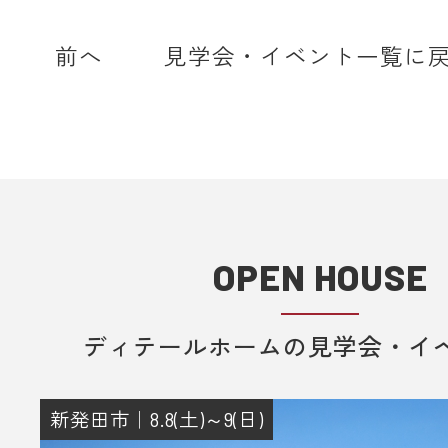
ディテールホームからのメールは【@det
home.com】もしくは【@sadh.jp
前へ
見学会・イベント一覧に
で配信しております。該当のドメイ
メールを受信いただけるよう設定願
＊各キャリア、ご利用機種ごとの詳
方法等は各キャリアへお問い合わせ
い。
OPEN HOUSE
■ 来場予約からプレゼントまでの流
1. 当フォームからご予約いただきま
ディテールホームの見学会・イ
2. 当日ご来場いただきます。
3. 弊社のアンケートにご記入いただ
その際に住所のご記入をお願いいた
新発田市｜8.8(土)～9(日)
4. 後日、弊社からプレゼントをメー