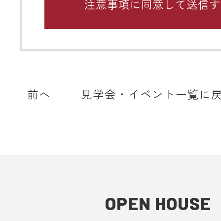
関するお願い
携帯メールのドメイン指定受信や、
をしている場合、当サイトからの予
知などを受信できない場合がありま
ディテールホームからのメールは【@det
home.com】もしくは【@sadh.jp
前へ
見学会・イベント一覧に
で配信しております。該当のドメイ
メールを受信いただけるよう設定願
＊各キャリア、ご利用機種ごとの詳
方法等は各キャリアへお問い合わせ
い。
OPEN HOUSE
■ 来場予約からプレゼントまでの流
1. 当フォームからご予約いただきま