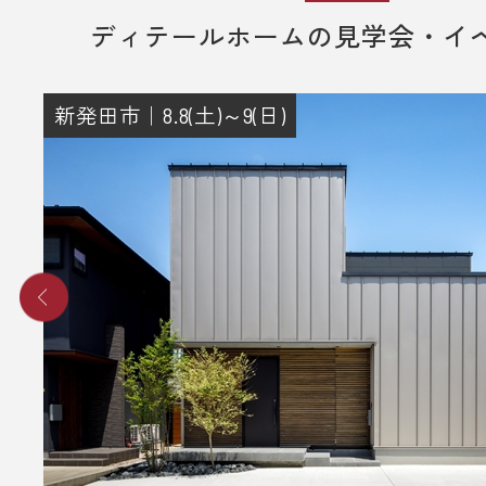
ディテールホームの見学会・イ
2. 当日ご来場いただきます。
3. 弊社のアンケートにご記入いただ
その際に住所のご記入をお願いいた
新発田市｜8.8(土)～9(日)
4. 後日、弊社からプレゼントをメー
送りさせていただきます。
■ その他、プレゼントに関する注意
・初めてディテールホームグループ
いただく方のみ対象とさせていだき
・弊社での住宅建築やリフォームな
をご検討されているお客様のみ対象
いただきます。
・プレゼントは、1名様（1家族様）1