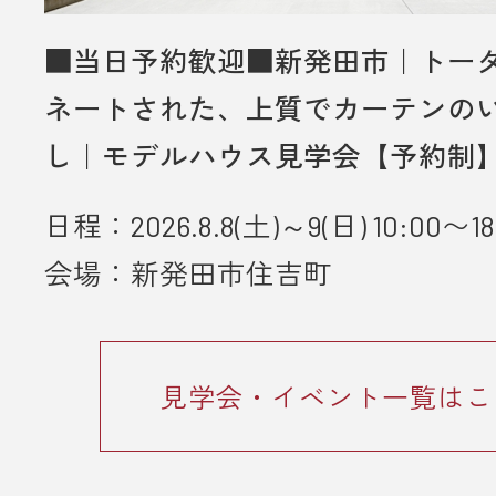
させていただきます。
・未成年者様のみのご来場は対象外
■当日予約歓迎■新発田市｜トー
いただきます。
ネートされた、上質でカーテンの
・弊社のアンケートにご協力してい
し｜モデルハウス見学会【予約制
とが条件となります。
日程：2026.8.8(土)～9(日) 10:00〜18
■ 個人情報の取り扱いについて
・ご入力いただきました情報は「
プ
会場：新発田市住吉町
ーポリシー
」に従って取り扱われま
見学会・イベント一覧はこ