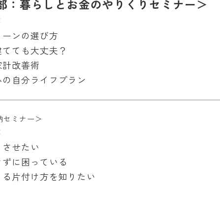
1部：暮らしとお金のやりくりセミナー＞
メ
ローンの選び方
建てても大丈夫？
家計改善術
心の自分ライフプラン
納セミナー＞
メ
りさせたい
きずに困っている
よる片付け方を知りたい