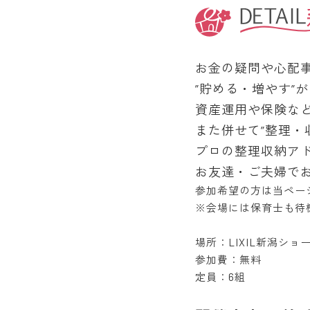
お金の疑問や心配
”貯める・増やす”
資産運用や保険な
また併せて”整理・
プロの整理収納ア
お友達・ご夫婦で
参加希望の方は当ペー
※会場には保育士も待
場所：LIXIL新潟ショ
参加費：無料
定員：6組