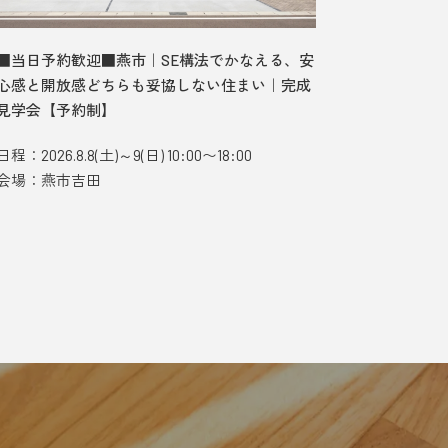
■当日予約歓迎■燕市｜SE構法でかなえる、安
■当日予
心感と開放感どちらも妥協しない住まい｜完成
む、ガレ
見学会【予約制】
デルハウ
日程：2026.8.8(土)～9(日) 10:00〜18:00
日程：2026.
会場：燕市吉田
会場：長