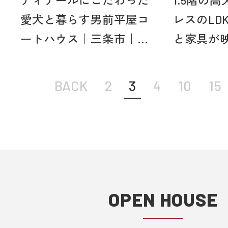
ディテールにこだわった
1.5階の
愛犬と暮らす男前平屋コ
レスのLD
ートハウス｜三条市｜...
と家具が映
BACK
2
3
4
10
15
OPEN HOUSE