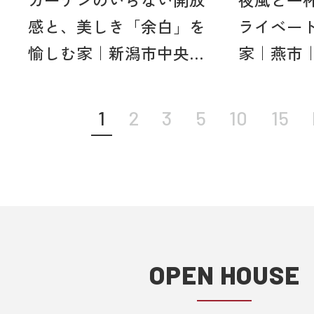
カーテンのいらない開放
夜風と一
感と、美しき「余白」を
ライベー
愉しむ家｜新潟市中央...
家｜燕市
1
2
3
5
10
15
OPEN HOUSE