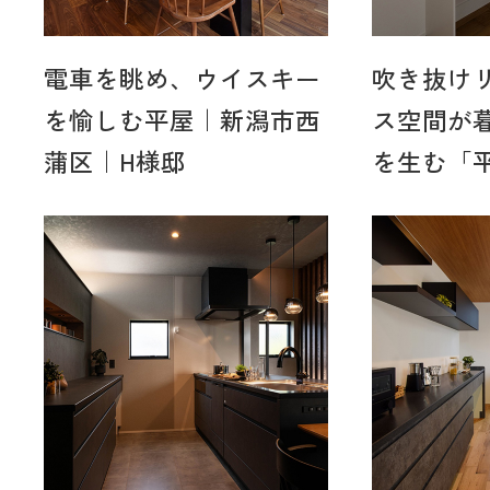
電車を眺め、ウイスキー
吹き抜け
を愉しむ平屋｜新潟市西
ス空間が
蒲区｜H様邸
を生む「平