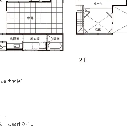
れる内容例】
こと
あった設計のこと