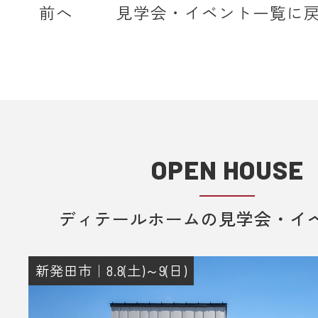
home.com】もしくは【@sadh.jp
前へ
見学会・イベント一覧に
で配信しております。該当のドメイ
メールを受信いただけるよう設定願
＊各キャリア、ご利用機種ごとの詳
方法等は各キャリアへお問い合わせ
い。
OPEN HOUSE
■ 来場予約からプレゼントまでの流
1. 当フォームからご予約いただきま
ディテールホームの見学会・イ
2. 当日ご来場いただきます。
3. 弊社のアンケートにご記入いただ
その際に住所のご記入をお願いいた
新発田市｜8.8(土)～9(日)
4. 後日、弊社からプレゼントをメー
送りさせていただきます。