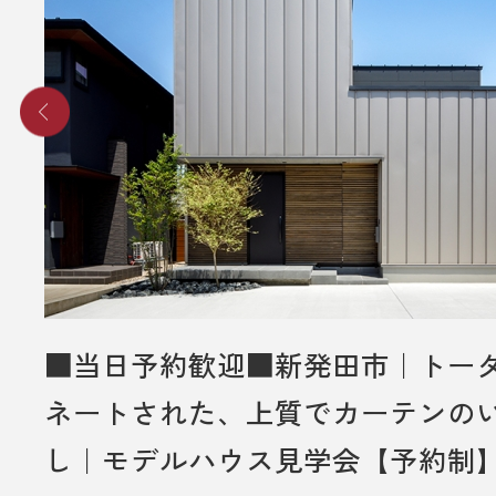
■ その他、プレゼントに関する注意
・初めてディテールホームグループ
いただく方のみ対象とさせていだき
・弊社での住宅建築やリフォームな
をご検討されているお客様のみ対象
いただきます。
・プレゼントは、1名様（1家族様）1
させていただきます。
・未成年者様のみのご来場は対象外
■当日予約歓迎■新発田市｜トー
いただきます。
ネートされた、上質でカーテンの
・弊社のアンケートにご協力してい
し｜モデルハウス見学会【予約制
とが条件となります。