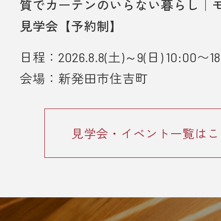
質でカーテンのいらない暮らし｜
・弊社のアンケートにご協力してい
見学会【予約制】
とが条件となります。
日程：2026.8.8(土)～9(日) 10:00〜18
■ 個人情報の取り扱いについて
・ご入力いただきました情報は「
プ
会場：新発田市住吉町
ーポリシー
」に従って取り扱われま
見学会・イベント一覧はこ