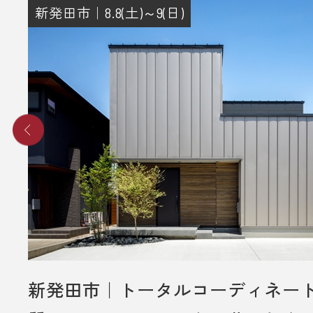
その際に住所のご記入をお願いいた
新発田市｜8.8(土)～9(日)
4. 後日、弊社からプレゼントをメー
送りさせていただきます。
■ その他、プレゼントに関する注意
・初めてディテールホームグループ
いただく方のみ対象とさせていだき
・弊社での住宅建築やリフォームな
をご検討されているお客様のみ対象
いただきます。
・プレゼントは、1名様（1家族様）1
させていただきます。
・未成年者様のみのご来場は対象外
新発田市｜トータルコーディネー
いただきます。