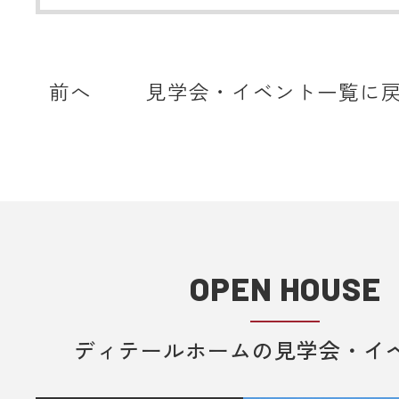
をしている場合、当サイトからの予
知などを受信できない場合がありま
ディテールホームからのメールは【@det
home.com】もしくは【@sadh.jp
前へ
見学会・イベント一覧に
で配信しております。該当のドメイ
メールを受信いただけるよう設定願
＊各キャリア、ご利用機種ごとの詳
方法等は各キャリアへお問い合わせ
い。
OPEN HOUSE
■ 来場予約からプレゼントまでの流
1. 当フォームからご予約いただきま
ディテールホームの見学会・イ
2. 当日ご来場いただきます。
3. 弊社のアンケートにご記入いただ