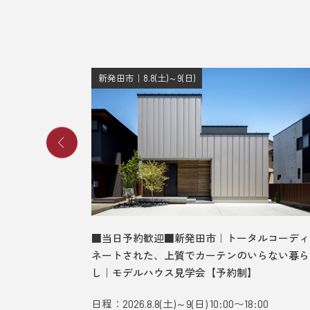
新発田市｜8.8(土)～9(日)
、光差す吹
■当日予約歓迎■新発田市｜トータルコーディ
見学会【予
ネートされた、上質でカーテンのいらない暮ら
し｜モデルハウス見学会【予約制】
:00
日程：2026.8.8(土)～9(日) 10:00〜18:00