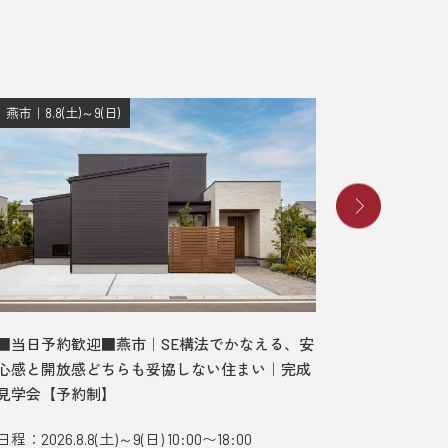
燕市｜8.8(土)～9(日)
長岡市｜8.8
■当日予約歓迎■燕市｜SE構法でかなえる、安
■当日予
心感と開放感どちらも妥協しない住まい｜完成
む、ガレ
見学会【予約制】
デルハウ
日程：2026.8.8(土)～9(日) 10:00〜18:00
日程：2026.