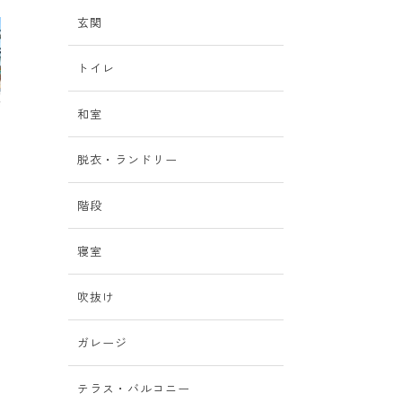
玄関
トイレ
和室
脱衣・ランドリー
階段
寝室
吹抜け
ガレージ
テラス・バルコニー