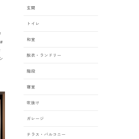
玄関
トイレ
#
和室
#
#
脱衣・ランドリー
シ
階段
寝室
吹抜け
ガレージ
テラス・バルコニー