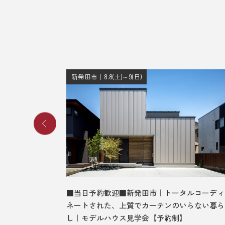
新発田市｜8.8(土)～9(日)
、光差す吹
■当日予約歓迎■新発田市｜トータルコーディ
見学会【予
ネートされた、上質でカーテンのいらない暮ら
し｜モデルハウス見学会【予約制】