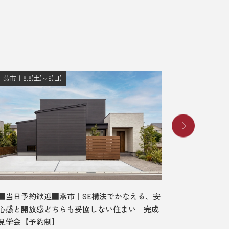
燕市｜8.8(土)～9(日)
長岡市｜8.8
■当日予約歓迎■燕市｜SE構法でかなえる、安
■当日予
心感と開放感どちらも妥協しない住まい｜完成
む、ガレ
見学会【予約制】
デルハウ