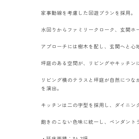
家事動線を考慮した回遊プランを採用。
水回りからファミリークローク、玄関ホ
アプローチには樹木を配し、玄関へと心
坪庭のある空間が、リビングやキッチン
リビング横のテラスと坪庭が自然につな
を演出。
キッチンは二の字型を採用し、ダイニン
飽きのこない色味に統一し、ペンダント
・延床面積：34.7坪