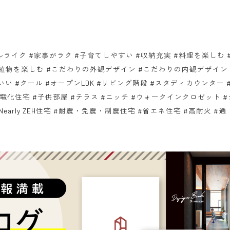
ライク #家事がラク #子育てしやすい #収納充実 #料理を楽しむ 
#植物を楽しむ #こだわりの外観デザイン #こだわりの内観デザイン 
いい #クール #オープンLDK #リビング階段 #スタディカウンター 
電化住宅 #子供部屋 #テラス #ニッチ #ウォークインクロゼット #
arly ZEH住宅 #耐震・免震・制震住宅 #省エネ住宅 #高耐火 #通