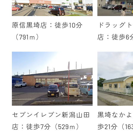
原信黒埼店：徒歩10分
ドラッグト
（791ｍ）
店：徒歩6分
セブンイレブン新潟山田
黒埼なかよ
店：徒歩7分（529ｍ）
歩21分（16