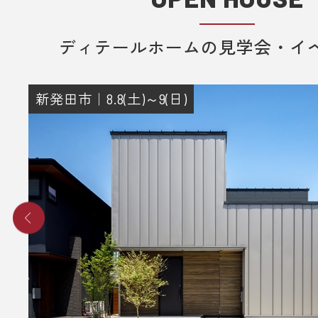
2. 当日ご来場いただきます。
3. 弊社のアンケートにご記入いただ
ディテールホームの見学会・イ
その際に住所のご記入をお願いいた
4. 後日、弊社からプレゼントをメー
新発田市｜8.8(土)～9(日)
送りさせていただきます。
■ その他、プレゼントに関する注意
・初めてディテールホームグループ
いただく方のみ対象とさせていだき
・弊社での住宅建築やリフォームな
をご検討されているお客様のみ対象
いただきます。
・プレゼントは、1名様（1家族様）1