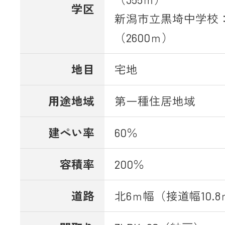
学区
新潟市立黒埼中学校：
（2600ｍ）
地目
宅地
用途地域
第一種住居地域
建ぺい率
60％
容積率
200％
道路
北6ｍ幅（接道幅10.