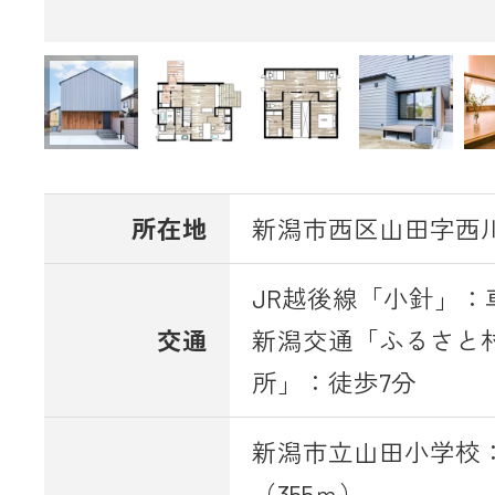
所在地
新潟市西区山田字西川原
JR越後線「小針」：車
交通
新潟交通「ふるさと
所」：徒歩7分
新潟市立山田小学校
（355ｍ）