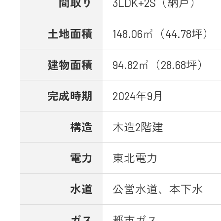
間取り
3LDK+2S（納戸）
土地面積
148.06㎡（44.78坪）
建物面積
94.82㎡（28.68坪）
完成時期
2024年9月
構造
木造2階建
電力
東北電力
水道
公営水道、本下水
ガス
都市ガス