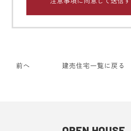
関するお願い
携帯メールのドメイン指定受信や、
をしている場合、当サイトからの予
知などを受信できない場合がありま
ディテールホームからのメールは【@det
home.com】もしくは【@sadh.jp
で配信しております。該当のドメイ
前へ
建売住宅一覧に戻る
メールを受信いただけるよう設定願
＊各キャリア、ご利用機種ごとの詳
方法等は各キャリアへお問い合わせ
い。
■ 来場予約からプレゼントまでの流
OPEN HOUSE
1. 当フォームからご予約いただきま