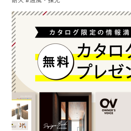
耐火 #通風・採光