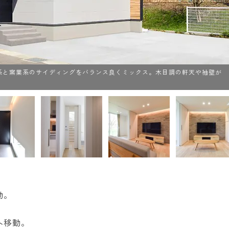
属系と窯業系のサイディングをバランス良くミックス。木目調の軒天や袖壁が
動。
へ移動。