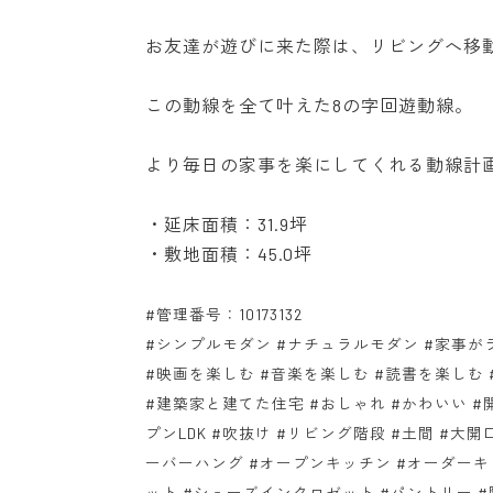
お友達が遊びに来た際は、リビングへ移
この動線を全て叶えた8の字回遊動線。
より毎日の家事を楽にしてくれる動線計
・延床面積：31.9坪
・敷地面積：45.0坪
#管理番号：10173132
#シンプルモダン #ナチュラルモダン #家事が
#映画を楽しむ #音楽を楽しむ #読書を楽しむ
#建築家と建てた住宅 #おしゃれ #かわいい #開
プンLDK #吹抜け #リビング階段 #土間 #大開
ーバーハング #オープンキッチン #オーダーキ
ット #シューズインクロゼット #パントリー #階