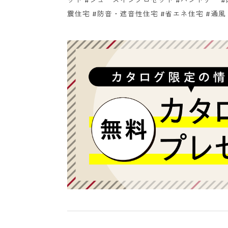
震住宅 #防音・遮音性住宅 #省エネ住宅 #通