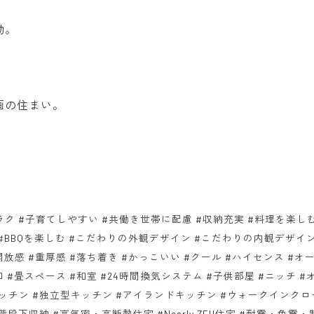
動。
画の住まい。
ラク #子育てしやすい #共働き世帯に配慮 #収納充実 #料理を楽し
 #BBQを楽しむ #こだわりの外観デザイン #こだわりの内観デザイ
放感 #重厚感 #落ち着き #かっこいい #クール #ハイセンス #オ
口 #畳スペース #和室 #24時間換気システム #子供部屋 #ニッチ #
ッチン #独立型キッチン #アイランドキッチン #ウォークインクロ
段下収納 #高気密・高断熱住宅 #Nearly ZEH住宅 #耐震・免震・