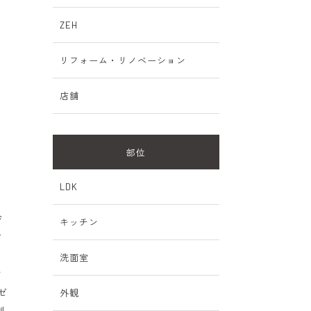
ZEH
リフォーム・リノベーション
店舗
部位
LDK
む
キッチン
ン
ー
洗面室
オ
ゼ
外観
制