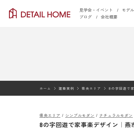
見学会・イベント
モデ
ブログ
会社概要
ホーム
建築実例
県央エリア
8の字回遊で
県央エリア
シンプルモダン
ナチュラルモダン
8の字回遊で家事楽デザイン｜燕