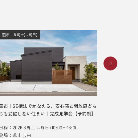
燕市｜8.8(土)～9(日)
長岡市｜8.8
燕市｜SE構法でかなえる、安心感と開放感どち
長岡市｜
らも妥協しない住まい｜完成見学会【予約制】
ンナーテ
【予約制
日程：2026.8.8(土)～9(日) 10:00〜18:00
会場：燕市吉田
日程：2026.