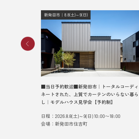
新発田市｜8.8(土)～9(日)
、光差す吹
■当日予約歓迎■新発田市｜トータルコーディ
見学会【予
ネートされた、上質でカーテンのいらない暮ら
し｜モデルハウス見学会【予約制】
:00
日程：2026.8.8(土)～9(日) 10:00〜18:00
会場：新発田市住吉町