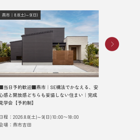
燕市｜8.8(土)～9(日)
長岡市｜8.8
■当日予約歓迎■燕市｜SE構法でかなえる、安
■当日予
心感と開放感どちらも妥協しない住まい｜完成
む、ガレ
見学会【予約制】
デルハウ
日程：2026.8.8(土)～9(日) 10:00〜18:00
日程：2026.
会場：燕市吉田
会場：長