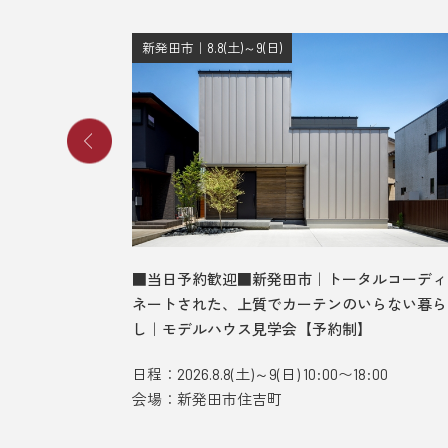
新発田市｜8.8(土)～9(日)
、光差す吹
■当日予約歓迎■新発田市｜トータルコーディ
見学会【予
ネートされた、上質でカーテンのいらない暮ら
し｜モデルハウス見学会【予約制】
:00
日程：2026.8.8(土)～9(日) 10:00〜18:00
会場：新発田市住吉町