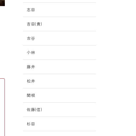
志田
吉田(貴)
古谷
小林
藤井
松井
関根
佐藤(信)
杉田