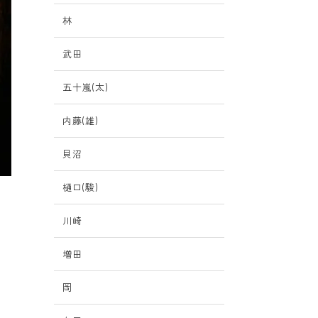
林
武田
五十嵐(太)
内藤(雄)
貝沼
樋口(駿)
川崎
増田
岡