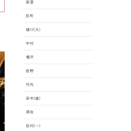
高張
反町
樋口(大)
中村
増沢
岩野
竹内
田中(雄)
須佐
田村(一)