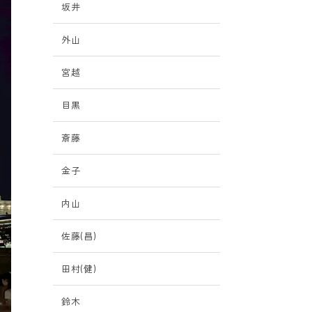
坂井
外山
宮越
目黒
斎藤
金子
内山
佐藤(昌)
田村(健)
鈴木