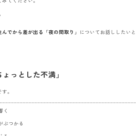
てみてください。
？
住んでから差が出る「夜の間取り」
についてお話ししたい
ちょっとした不満」
です。
響く
がぶつかる