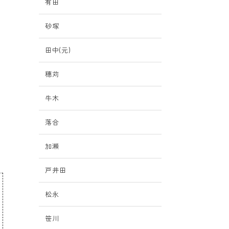
有田
砂塚
田中(元)
と
穗苅
牛木
落合
加瀬
戸井田
松永
笹川