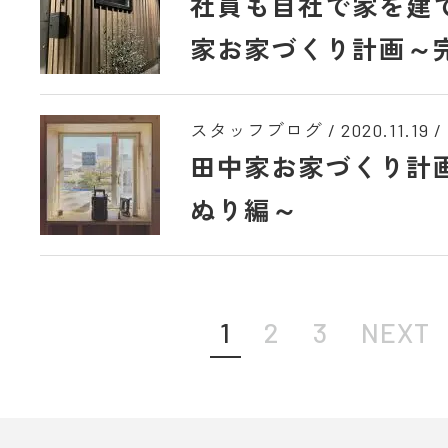
社員も自社で家を建
家お家づくり計画～
スタッフブログ /
2020.11.19
/
田中家お家づくり計
ぬり編～
1
2
3
NEXT