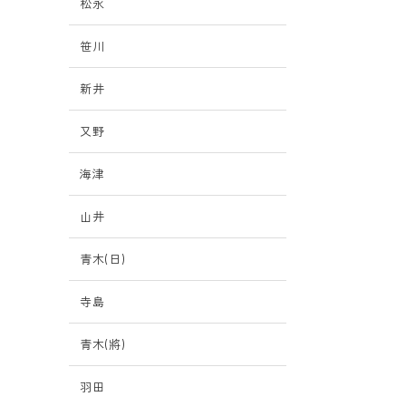
松永
笹川
新井
又野
海津
山井
青木(日)
寺島
青木(將)
羽田