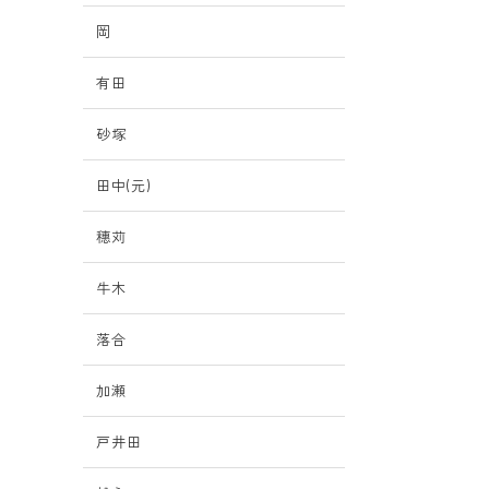
岡
有田
砂塚
田中(元)
穗苅
牛木
落合
加瀬
戸井田