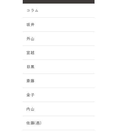
コラム
坂井
外山
宮越
目黒
斎藤
金子
内山
佐藤(昌)