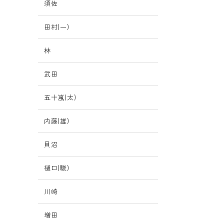
須佐
田村(一)
林
武田
五十嵐(太)
内藤(雄)
貝沼
樋口(駿)
川崎
増田