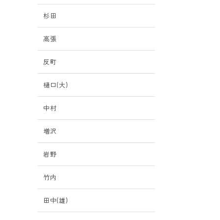
杉田
高張
反町
樋口(大)
中村
増沢
岩野
竹内
田中(雄)