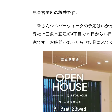
県央営業所の
坂井
です。
皆さんシルバーウィークの予定はいかが
弊社は三条市直江町4丁目で
19日から2
家です。
お時間があったらぜひ見に来て