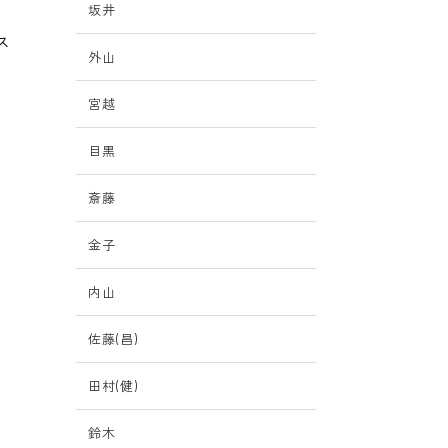
坂井
ス
外山
、
宮越
目黒
た
斎藤
金子
内山
佐藤(昌)
田村(健)
鈴木