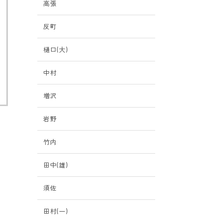
高張
反町
樋口(大)
中村
増沢
岩野
竹内
田中(雄)
須佐
田村(一)