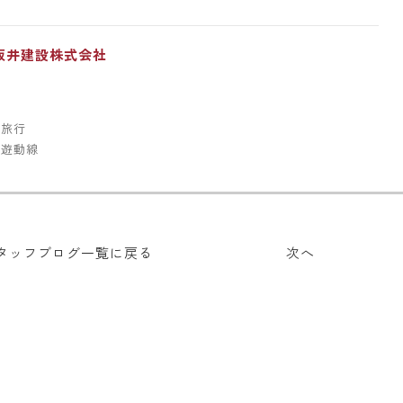
坂井建設株式会社
・旅行
回遊動線
タッフブログ
一覧に戻る
次へ