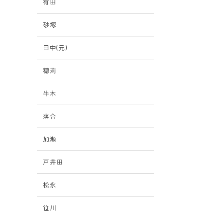
有田
砂塚
田中(元)
穗苅
牛木
落合
加瀬
戸井田
松永
笹川