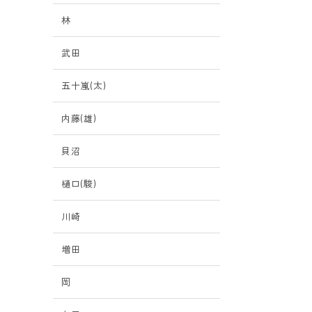
林
武田
五十嵐(太)
内藤(雄)
貝沼
樋口(駿)
川崎
増田
岡