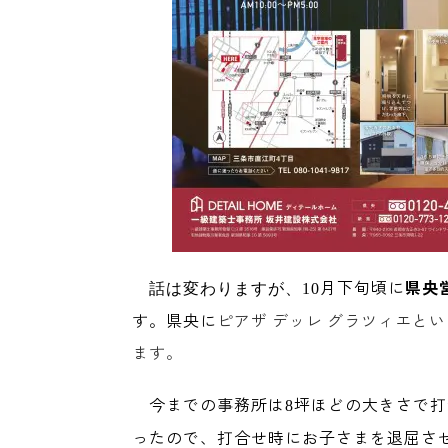
月下旬頃に
県央
話は変わりますが、10
す。県央に
ピアザ デッレ グラツィエと
ます。
今までの事務所は
坪ほどの大きさで打
8
ったので、打合せ時にお子さまを退屈さ