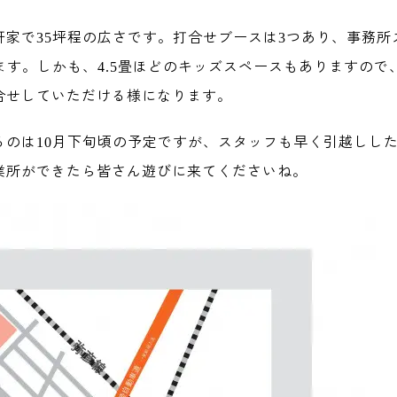
軒家で
坪程の広さです。打合せブースは
つあり、事務所
35
3
ます。しかも、
畳ほどのキッズスペースもありますので
4.5
合せしていただける様になります。
るのは
月下旬頃の予定ですが、スタッフも早く引越しし
10
業所ができたら皆さん遊びに来てくださいね。