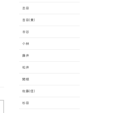
志田
吉田(貴)
古谷
小林
藤井
松井
関根
佐藤(信)
杉田