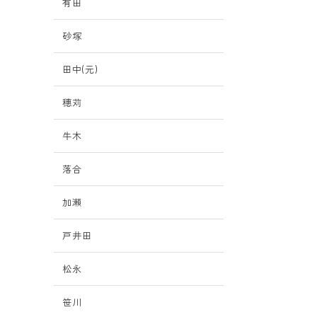
有田
砂塚
田中(元)
穗苅
牛木
落合
加瀬
戸井田
松永
笹川