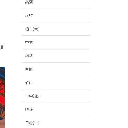
高張
反町
樋口(大)
中村
頂
増沢
岩野
竹内
田中(雄)
須佐
田村(一)