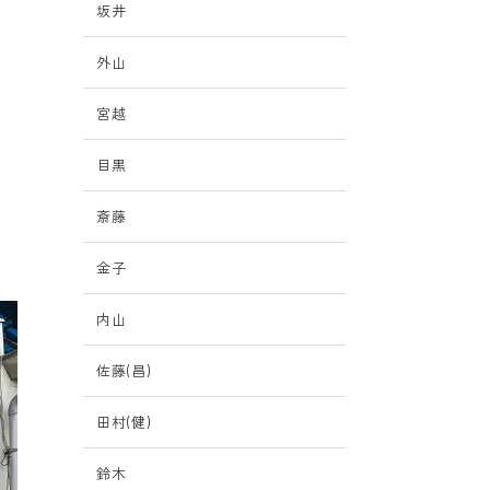
坂井
外山
な
祭
宮越
目黒
斎藤
金子
内山
佐藤(昌)
田村(健)
鈴木