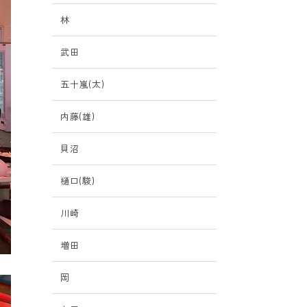
林
武田
五十嵐(太)
内藤(雄)
貝沼
樋口(駿)
川崎
増田
岡