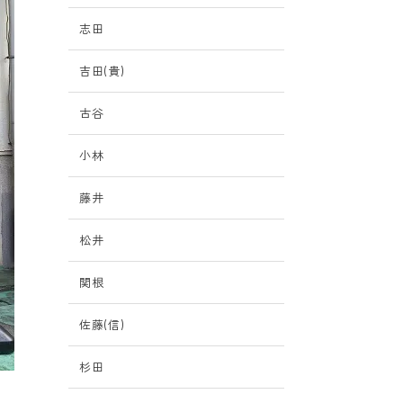
志田
吉田(貴)
古谷
小林
藤井
松井
関根
佐藤(信)
杉田