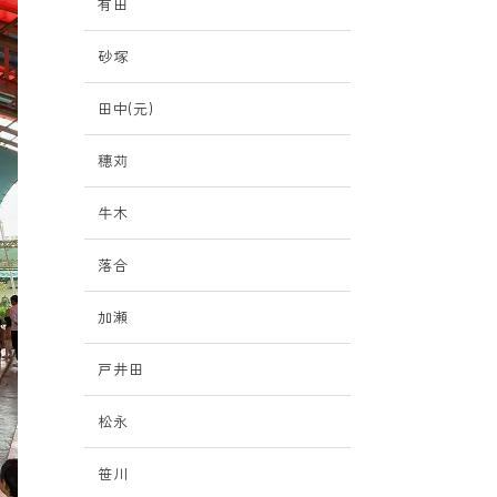
有田
砂塚
田中(元)
穗苅
牛木
落合
加瀬
戸井田
松永
笹川