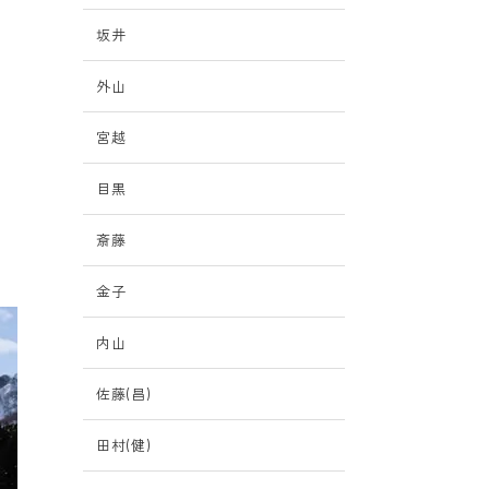
坂井
外山
宮越
目黒
斎藤
金子
内山
佐藤(昌)
田村(健)