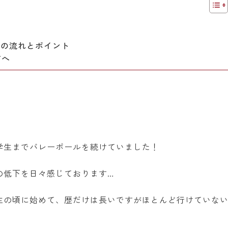
！
」の流れとポイント
方へ
学生までバレーボールを続けていました！
の低下を日々感じております…
生の頃に始めて、歴だけは長いですがほとんど行けていな