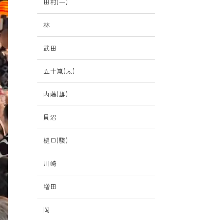
田村(一)
林
武田
五十嵐(太)
内藤(雄)
貝沼
樋口(駿)
川崎
増田
岡