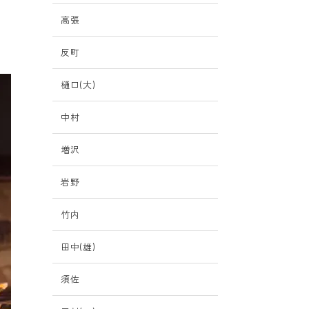
高張
反町
樋口(大)
中村
増沢
岩野
竹内
田中(雄)
須佐