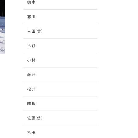
鈴木
志田
吉田(貴)
古谷
小林
で
藤井
松井
関根
佐藤(信)
杉田