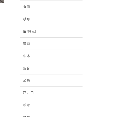
有田
砂塚
田中(元)
穗苅
た
牛木
落合
加瀬
戸井田
松永