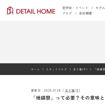
見学会・イベント
モデ
ブログ
会社概要
ホーム
スタッフブログ
五十嵐(千)
「地鎮
更新日：2025.01.28
/
五十嵐(千)
「地鎮祭」って必要？その意味と