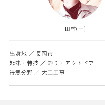
田村(一)
出身地 ／ 長岡市
趣味・特技 ／ 釣り・アウトドア
得意分野 ／ 大工工事