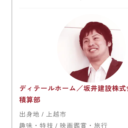
ディテールホーム／坂井建設株式
積算部
出身地 / 上越市
趣味・特技 / 映画鑑賞・旅行