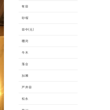
有田
砂塚
田中(元)
穗苅
牛木
落合
加瀬
戸井田
松永