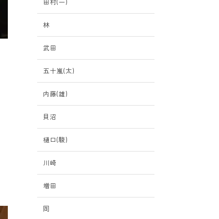
田村(一)
林
武田
五十嵐(太)
内藤(雄)
貝沼
樋口(駿)
川崎
増田
岡