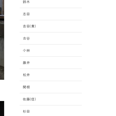
鈴木
志田
吉田(貴)
古谷
小林
藤井
松井
関根
佐藤(信)
杉田