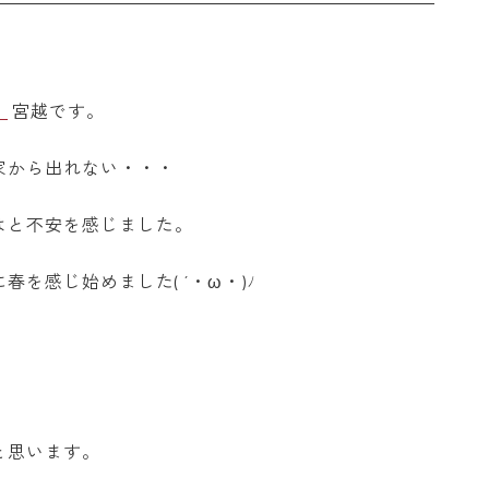
」
宮越です。
家から出れない・・・
はと不安を感じました。
を感じ始めました( ´・ω・)ﾉ
と思います。