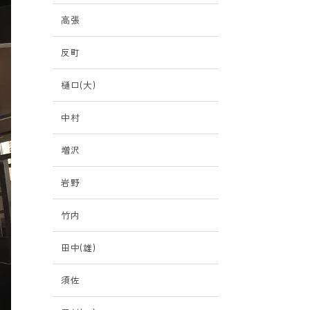
高張
反町
樋口(大)
中村
増沢
岩野
竹内
田中(雄)
須佐