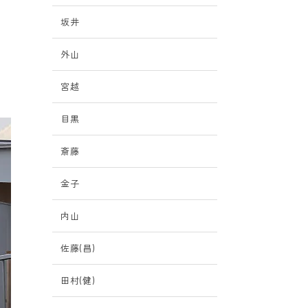
坂井
外山
宮越
目黒
斎藤
金子
内山
佐藤(昌)
田村(健)