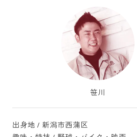
笹川
出身地 / 新潟市西蒲区
趣味・特技 / 野球・バイク・映画