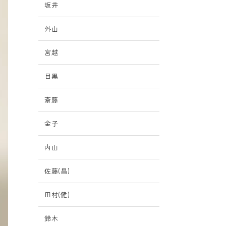
坂井
外山
宮越
目黒
斎藤
金子
内山
佐藤(昌)
田村(健)
鈴木