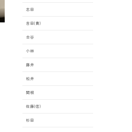
志田
吉田(貴)
古谷
小林
藤井
門
松井
関根
佐藤(信)
杉田