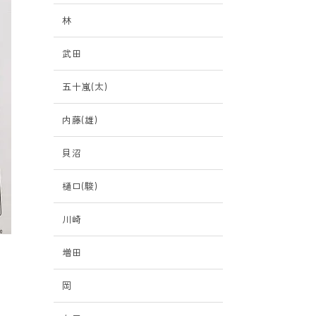
林
武田
五十嵐(太)
内藤(雄)
貝沼
樋口(駿)
川崎
増田
成
岡