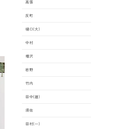
高張
反町
で
樋口(大)
中村
増沢
岩野
竹内
田中(雄)
須佐
田村(一)