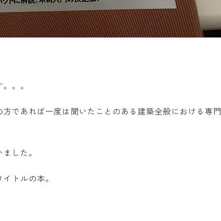
。
す。。。
の方であれば一度は聞いたことのある建築全般における専
いました。
タイトルの本。