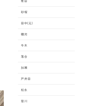
有田
、
砂塚
田中(元)
穗苅
だ
牛木
落合
加瀬
戸井田
松永
笹川