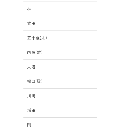
林
武田
五十嵐(太)
内藤(雄)
貝沼
樋口(駿)
川崎
増田
岡