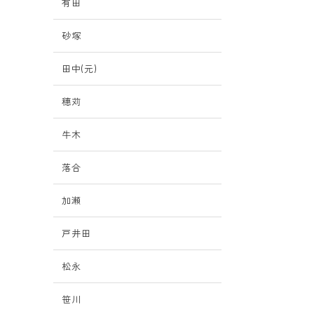
有田
砂塚
田中(元)
穗苅
牛木
落合
加瀬
戸井田
松永
笹川