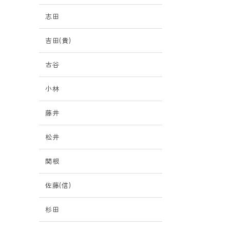
志田
吉田(貴)
古谷
小林
藤井
松井
関根
佐藤(信)
杉田