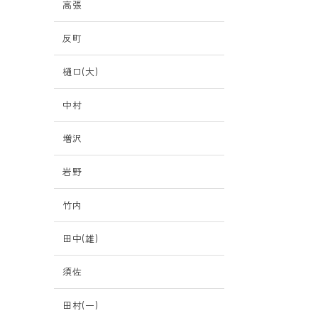
高張
反町
樋口(大)
』
中村
り
増沢
岩野
竹内
田中(雄)
須佐
田村(一)