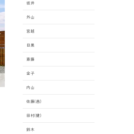
坂井
外山
宮越
目黒
斎藤
金子
内山
佐藤(昌)
田村(健)
鈴木