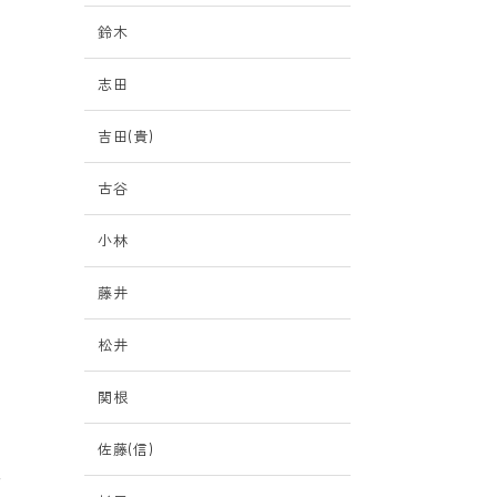
鈴木
負
志田
吉田(貴)
古谷
小林
藤井
松井
関根
佐藤(信)
で