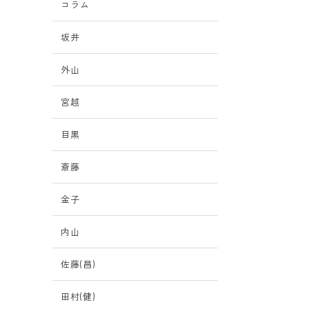
コラム
坂井
外山
宮越
目黒
斎藤
金子
内山
佐藤(昌)
田村(健)