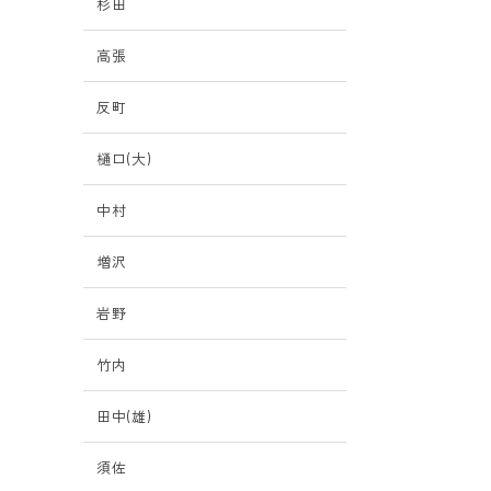
杉田
高張
反町
樋口(大)
中村
増沢
岩野
竹内
掛
田中(雄)
須佐