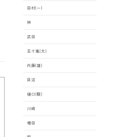
田村(一)
林
武田
五十嵐(太)
内藤(雄)
貝沼
樋口(駿)
川崎
増田