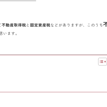
て
不動産取得税
と
固定資産税
などがありますが、このうち
思います。