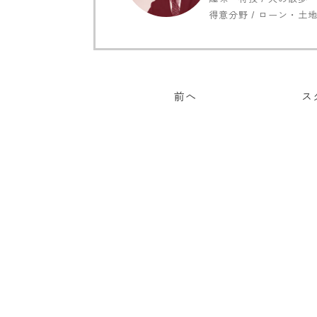
得意分野 / ローン・
前へ
ス