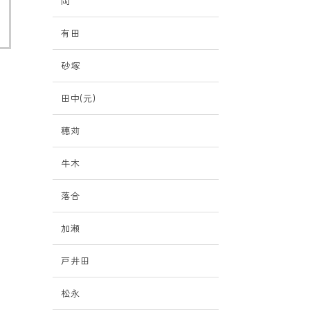
岡
有田
砂塚
田中(元)
穗苅
牛木
落合
加瀬
戸井田
松永