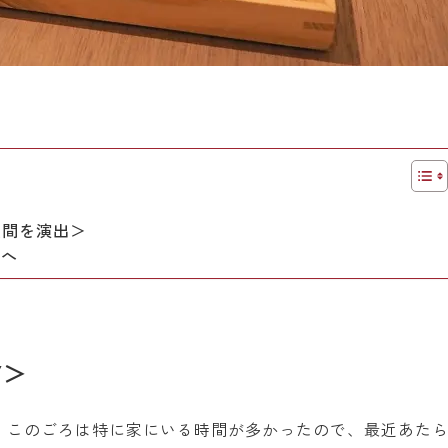
空間を演出＞
方へ
Y＞
、このごろは特に家にいる時間が多かったので、最近あた