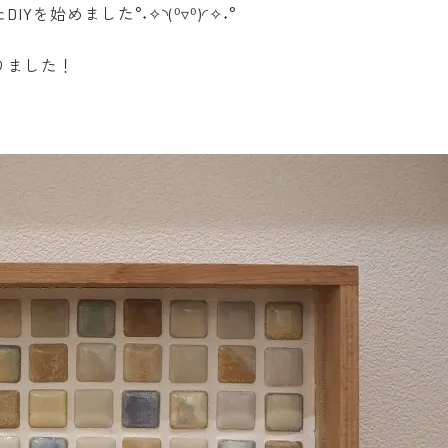
始めました°˖✧◝(⁰▿⁰)◜✧˖°
りました！