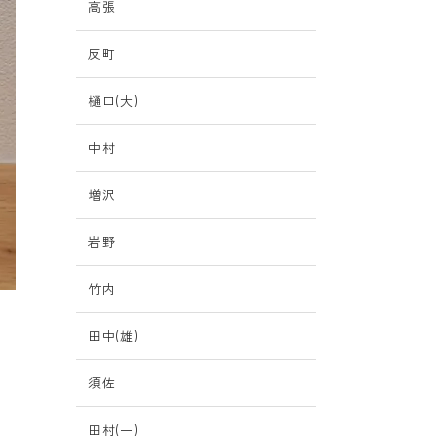
高張
反町
樋口(大)
中村
増沢
岩野
竹内
田中(雄)
須佐
田村(一)