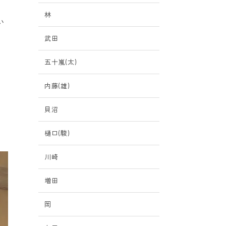
林
い
武田
五十嵐(太)
あ
内藤(雄)
貝沼
樋口(駿)
川崎
増田
岡