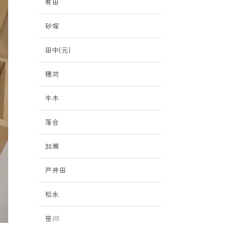
有田
砂塚
田中(元)
穗苅
牛木
落合
加瀬
戸井田
松永
笹川