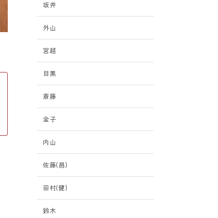
坂井
外山
宮越
目黒
斎藤
金子
内山
佐藤(昌)
田村(健)
ら
鈴木