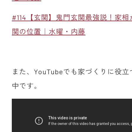
#114【玄関】鬼門玄関最強説！家
関の位置｜水曜・内藤
また、YouTubeでも家づくりに役
中です。